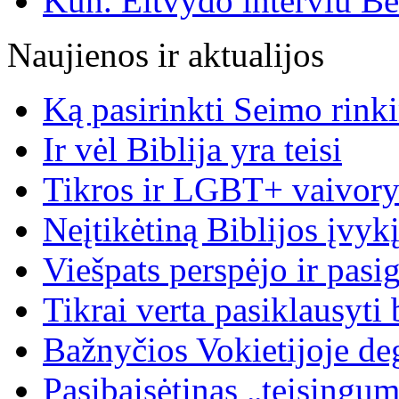
Kun. Eitvydo interviu B
Naujienos ir aktualijos
Ką pasirinkti Seimo rin
Ir vėl Biblija yra teisi
Tikros ir LGBT+ vaivory
Neįtikėtiną Biblijos įvyk
Viešpats perspėjo ir pasig
Tikrai verta pasiklausyti 
Bažnyčios Vokietijoje de
Pasibaisėtinas „teisingu