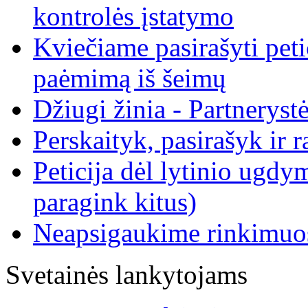
kontrolės įstatymo
Kviečiame pasirašyti peti
paėmimą iš šeimų
Džiugi žinia - Partneryst
Perskaityk, pasirašyk ir r
Peticija dėl lytinio ugdy
paragink kitus)
Neapsigaukime rinkimuo
Svetainės lankytojams