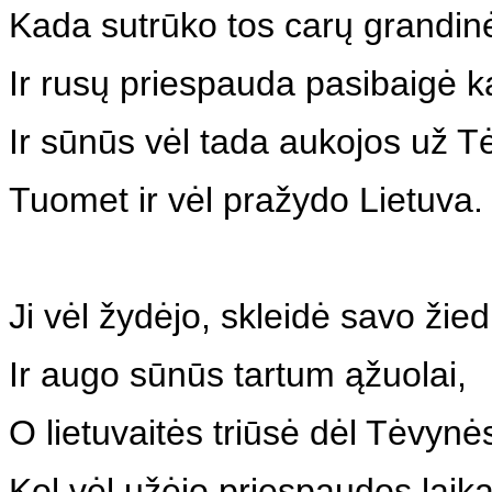
Kada sutrūko tos carų grandin
Ir rusų priespauda pasibaigė k
Ir sūnūs vėl tada aukojos už T
Tuomet ir vėl pražydo Lietuva.
Ji vėl žydėjo, skleidė savo žied
Ir augo sūnūs tartum ąžuolai,
O lietuvaitės triūsė dėl Tėvynė
Kol vėl užėjo priespaudos laika