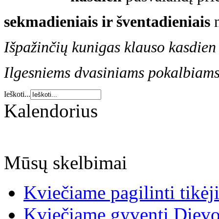
sekmadieniais ir šventadieniais
Išpažinčių kunigas klauso kasdien
Ilgesniems dvasiniams pokalbiams r
Ieškoti...
Kalendorius
Mūsų skelbimai
Kviečiame pagilinti tikėj
Kviečiame gyventi Dievo