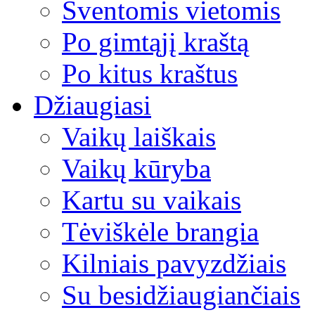
Šventomis vietomis
Po gimtąjį kraštą
Po kitus kraštus
Džiaugiasi
Vaikų laiškais
Vaikų kūryba
Kartu su vaikais
Tėviškėle brangia
Kilniais pavyzdžiais
Su besidžiaugiančiais