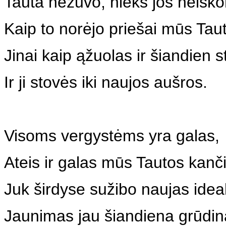
Tauta nežuvo, nieks jos neiško
Kaip to norėjo priešai mūs Tau
Jinai kaip ąžuolas ir šiandien s
Ir ji stovės iki naujos aušros.
Visoms vergystėms yra galas,
Ateis ir galas mūs Tautos kanč
Juk širdyse sužibo naujas idea
Jaunimas jau šiandiena grūdin