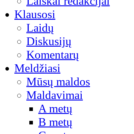
Laiškai redakcijai
Klausosi
Laidų
Diskusijų
Komentarų
Meldžiasi
Mūsų maldos
Maldavimai
A metų
B metų