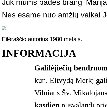
Juk mums padės brangi Marija
Nes esame nuo amžių vaikai J
Eilėraščio autorius 1980 metais.
INFORMACIJA
Galilėjiečių bendruo
kun. Eitvydą Merkį
gal
Vilniaus Šv. Mikalojaus
kasdien
pusvalandį prie