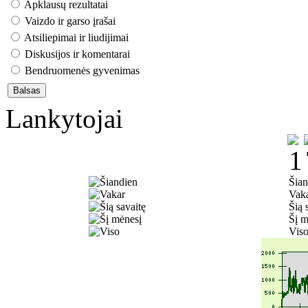
Apklausų rezultatai
Vaizdo ir garso įrašai
Atsiliepimai ir liudijimai
Diskusijos ir komentarai
Bendruomenės gyvenimas
Lankytojai
Šian
Vak
Šią 
Šį m
Vis