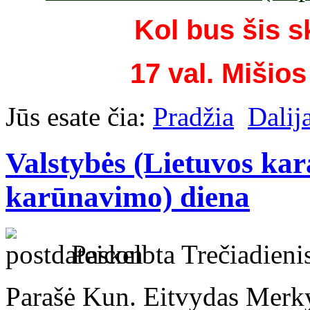
Kol bus šis s
17 val. Mišios
Jūs esate čia:
Pradžia
Dalij
Valstybės (Lietuvos ka
karūnavimo) diena
Paskelbta Trečiadieni
Parašė Kun. Eitvydas Merk