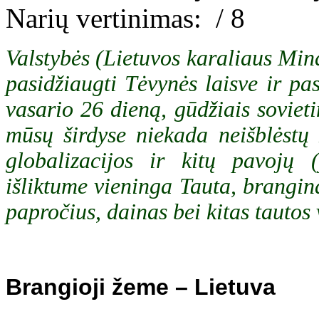
Narių vertinimas:
/ 8
Valstybės (Lietuvos karaliaus
Min
pasidžiaugti Tėvynės laisve ir pa
vasario 26 dieną, gūdžiais sovieti
mūsų širdyse niekada neišblėstų
globalizacijos ir kitų pavojų (
išliktume vieninga Tauta, brangina
papročius, dainas bei kitas tautos 
Brangioji žeme – Lietuva