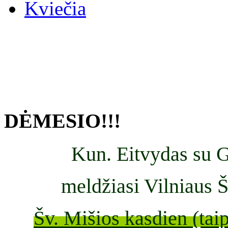
Kviečia
DĖMESIO!!!
Kun. Eitvydas
su G
meldžiasi Vilniaus 
Šv. Mišios kasdien (taip