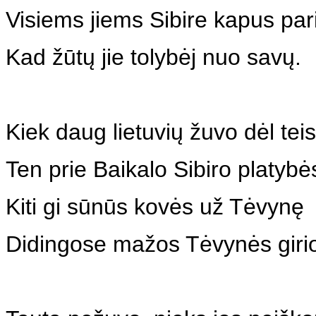
Visiems jiems Sibire kapus par
Kad žūtų jie tolybėj nuo savų.
Kiek daug lietuvių žuvo dėl tei
Ten prie Baikalo Sibiro platybė
Kiti gi sūnūs kovės už Tėvynę
Didingose mažos Tėvynės giri