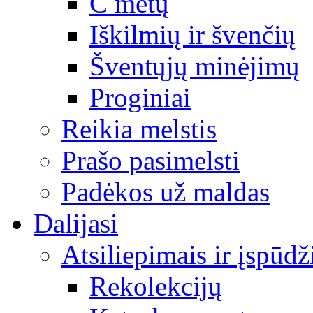
C metų
Iškilmių ir švenčių
Šventųjų minėjimų
Proginiai
Reikia melstis
Prašo pasimelsti
Padėkos už maldas
Dalijasi
Atsiliepimais ir įspūdž
Rekolekcijų