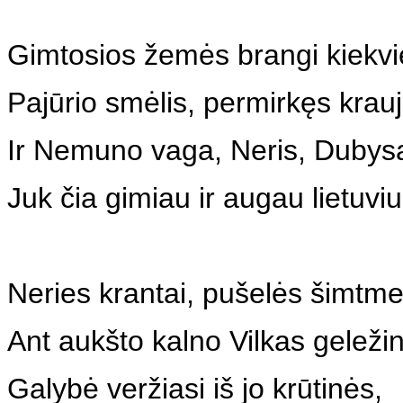
Gimtosios žemės brangi kiekv
Pajūrio smėlis, permirkęs krauj
Ir Nemuno vaga, Neris, Dubys
Juk čia gimiau ir augau lietuviu
Neries krantai, pušelės šimtme
Ant aukšto kalno Vilkas geležin
Galybė veržiasi iš jo krūtinės,