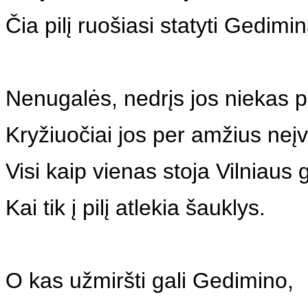
Čia pilį ruošiasi statyti Gedimi
Nenugalės, nedrįs jos niekas pu
Kryžiuočiai jos per amžius neįv
Visi kaip vienas stoja Vilniaus g
Kai tik į pilį atlekia šauklys.
O kas užmiršti gali Gedimino,