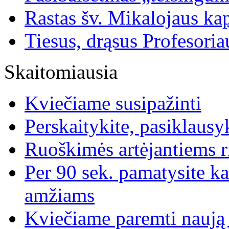
Rastas šv. Mikalojaus ka
Tiesus, drąsus Profesoria
Skaitomiausia
Kviečiame susipažinti
Perskaitykite, pasiklausyk
Ruoškimės artėjantiems 
Per 90 sek. pamatysite ka
amžiams
Kviečiame paremti naują p