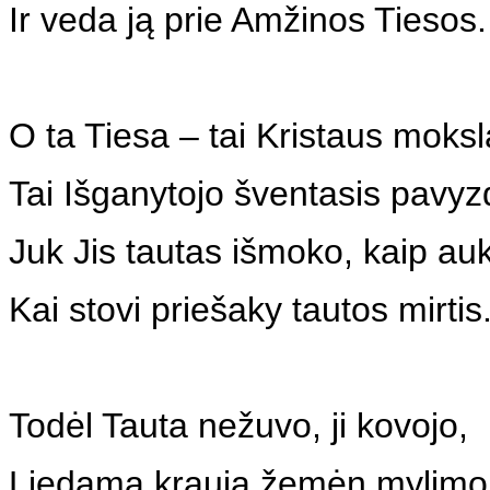
Ir veda ją prie Amžinos Tiesos.
O ta Tiesa – tai Kristaus moksl
Tai Išganytojo šventasis pavyz
Juk Jis tautas išmoko, kaip auk
Kai stovi priešaky tautos mirtis
Todėl Tauta nežuvo, ji kovojo,
Liedama kraują žemėn mylimo