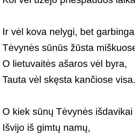
Ir vėl kova nelygi, bet garbinga
Tėvynės sūnūs žūsta miškuos
O lietuvaitės ašaros vėl byra,
Tauta vėl skęsta kančiose visa
O kiek sūnų Tėvynės išdavikai
Išvijo iš gimtų namų,