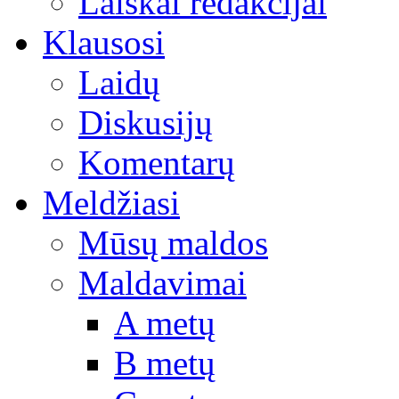
Laiškai redakcijai
Klausosi
Laidų
Diskusijų
Komentarų
Meldžiasi
Mūsų maldos
Maldavimai
A metų
B metų