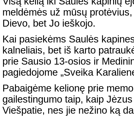
Visą kelią iki Saulės kapinių
meldėmės už mūsų protėvius, u
Dievo, bet Jo ieškojo.
Kai pasiekėms Saulės kapines 
kalneliais, bet iš karto patra
prie Sausio 13-osios ir Medini
pagiedojome „Sveika Karaliene
Pabaigėme kelionę prie memor
gailestingumo taip, kaip Jėzus 
Viešpatie, nes jie nežino ką da