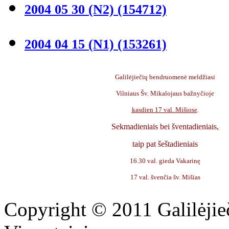
2004 05 30 (N2)
(154712)
2004 04 15 (N1)
(153261)
Galilėjiečių bendruomenė meldžiasi
Vilniaus Šv. Mikalojaus bažnyčioje
kasdien
17 val. Mišiose
.
Sekmadieniais
bei šventadieniais,
taip pat šeštadieniais
16.30 val. gieda Vakarinę
17 val. švenčia šv. Mišias
Copyright © 2011 Galilėjieč