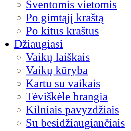
Šventomis vietomis
Po gimtąjį kraštą
Po kitus kraštus
Džiaugiasi
Vaikų laiškais
Vaikų kūryba
Kartu su vaikais
Tėviškėle brangia
Kilniais pavyzdžiais
Su besidžiaugiančiais