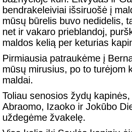
bendrakeleiviai išsiruošė į ma
mūsų būrelis buvo nedidelis, t
net ir vakaro prieblandoj, purški
maldos kelią per keturias kapi
Pirmiausia patraukėme į Bern
mūsų mirusius, po to turėjom k
maldai.
Toliau senosios žydų kapinės,
Abraomo, Izaoko ir Jokūbo D
uždegėme žvakelę.