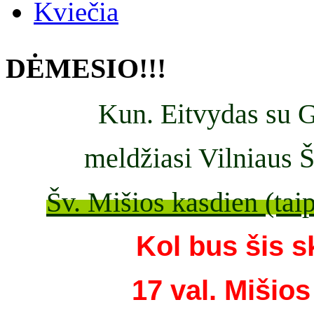
Kviečia
DĖMESIO!!!
Kun. Eitvydas
su G
meldžiasi Vilniaus 
Šv. Mišios kasdien (taip
Kol bus šis s
17 val. Mišios