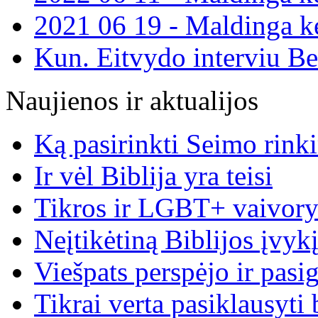
2021 06 19 - Maldinga ke
Kun. Eitvydo interviu B
Naujienos ir aktualijos
Ką pasirinkti Seimo rin
Ir vėl Biblija yra teisi
Tikros ir LGBT+ vaivory
Neįtikėtiną Biblijos įvyk
Viešpats perspėjo ir pasig
Tikrai verta pasiklausyti 