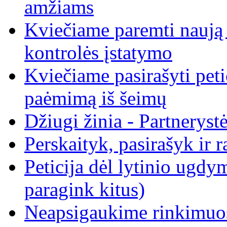
amžiams
Kviečiame paremti naują p
kontrolės įstatymo
Kviečiame pasirašyti peti
paėmimą iš šeimų
Džiugi žinia - Partneryst
Perskaityk, pasirašyk ir r
Peticija dėl lytinio ugdy
paragink kitus)
Neapsigaukime rinkimuo