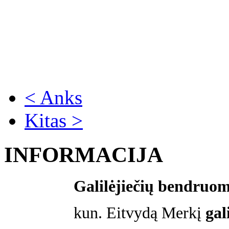
< Anks
Kitas >
INFORMACIJA
Galilėjiečių bendruo
kun. Eitvydą Merkį
gal