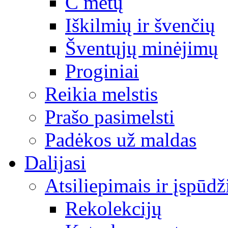
C metų
Iškilmių ir švenčių
Šventųjų minėjimų
Proginiai
Reikia melstis
Prašo pasimelsti
Padėkos už maldas
Dalijasi
Atsiliepimais ir įspūdž
Rekolekcijų