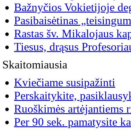
Bažnyčios Vokietijoje de
Pasibaisėtinas „teisingu
Rastas šv. Mikalojaus ka
Tiesus, drąsus Profesoria
Skaitomiausia
Kviečiame susipažinti
Perskaitykite, pasiklausyk
Ruoškimės artėjantiems 
Per 90 sek. pamatysite ka