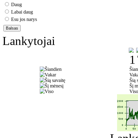
Daug
Labai daug
Esu jos narys
Lankytojai
Šian
Vak
Šią 
Šį m
Vis