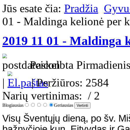
Jūs esate čia:
Pradžia
Gyvu
01 - Maldinga kelionė per 
2019 11 01 - Maldinga k
Paskelbta Pirmadienis
|
| Peržiūros: 2584
Narių vertinimas:
/ 2
Blogiausias
Geriausias
Visų Šventųjų dieną, po šv. Mi
bažnyčioje kun. Eitvydas ir Ga